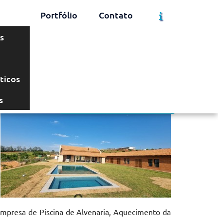
Portfólio
Contato
s
Solicite um Orçamento
Chame no WhatsApp
ticos
s
Informações
mpresa de Piscina de Alvenaria, Aquecimento da