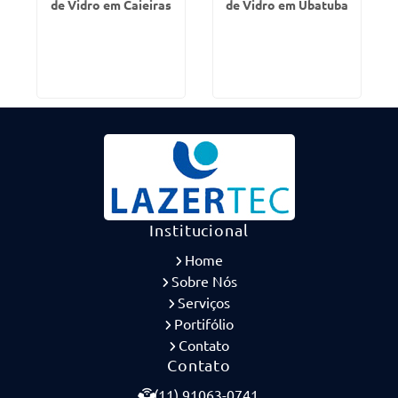
de Vidro em Caieiras
de Vidro em Ubatuba
Institucional
Home
Sobre Nós
Serviços
Portifólio
Contato
Contato
(11) 91063-0741