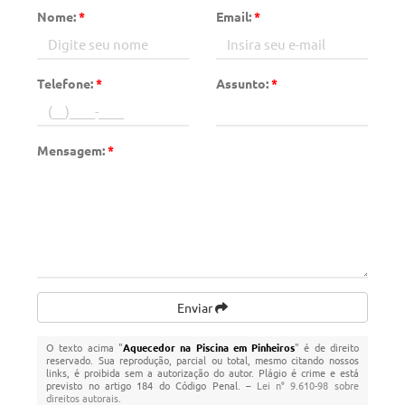
Nome:
*
Email:
*
Telefone:
*
Assunto:
*
Mensagem:
*
Enviar
O texto acima "
Aquecedor na Piscina em Pinheiros
" é de direito
reservado. Sua reprodução, parcial ou total, mesmo citando nossos
links, é proibida sem a autorização do autor. Plágio é crime e está
previsto no artigo 184 do Código Penal. –
Lei n° 9.610-98 sobre
direitos autorais
.