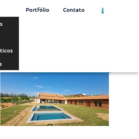
Portfólio
Contato
s
Solicite um Orçamento
Chame no WhatsApp
ticos
s
Informações