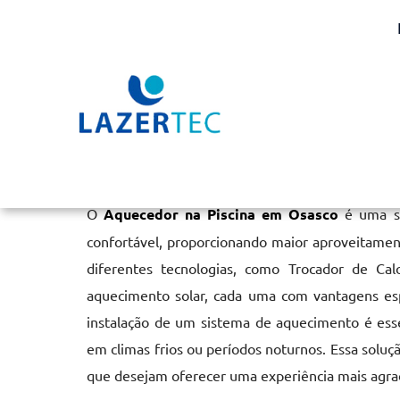
Aquecedor na Piscina 
Home
»
Informações
»
Aquecedor na Piscina em Osasco
O
Aquecedor na Piscina em Osasco
é uma so
confortável, proporcionando maior aproveitame
diferentes tecnologias, como Trocador de Ca
aquecimento solar, cada uma com vantagens espe
instalação de um sistema de aquecimento é esse
em climas frios ou períodos noturnos. Essa soluçã
que desejam oferecer uma experiência mais agrad