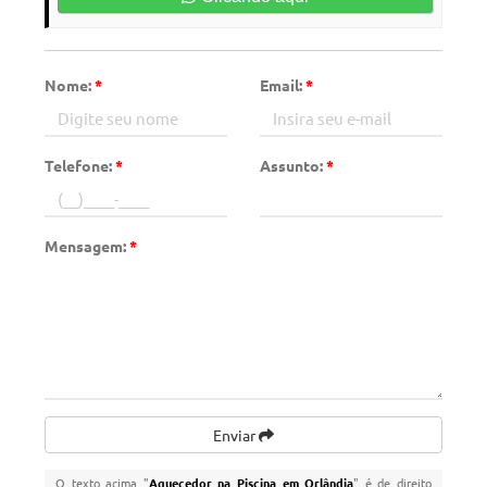
Nome:
*
Email:
*
Telefone:
*
Assunto:
*
Mensagem:
*
Enviar
O texto acima "
Aquecedor na Piscina em Orlândia
" é de direito