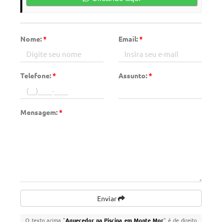
Nome:
*
Email:
*
Telefone:
*
Assunto:
*
Mensagem:
*
Enviar
O texto acima "
Aquecedor na Piscina em Monte Mor
" é de direito