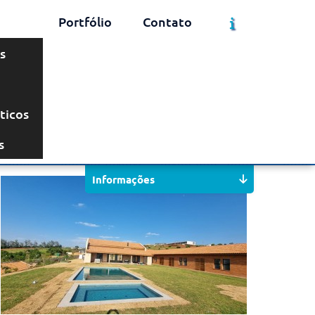
Portfólio
Contato
s
ticos
Solicite um Orçamento
Chame no WhatsApp
s
Informações