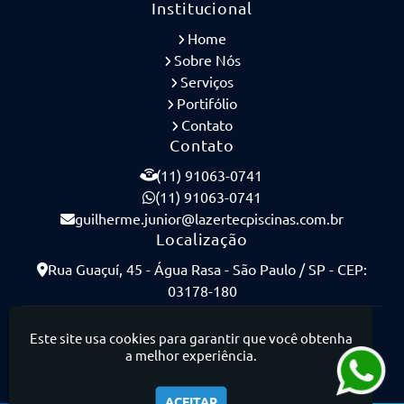
Institucional
Home
Sobre Nós
Serviços
Portifólio
Contato
Contato
(11) 91063-0741
(11) 91063-0741
guilherme.junior@lazertecpiscinas.com.br
Localização
Rua Guaçuí, 45 - Água Rasa - São Paulo / SP - CEP:
03178-180
Lazertec Piscinas - Piscinas de Concreto Armado
Este site usa cookies para garantir que você obtenha
a melhor experiência.
ACEITAR