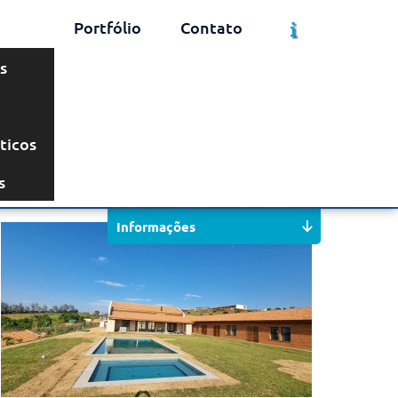
Portfólio
Contato
s
ticos
Solicite um Orçamento
Chame no WhatsApp
s
Informações