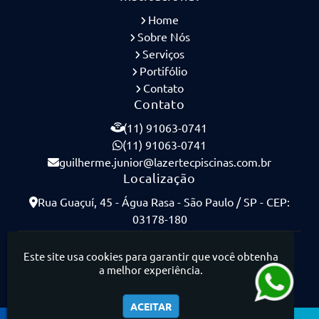
Home
Sobre Nós
Serviços
Portifólio
Contato
Contato
(11) 91063-0741
(11) 91063-0741
guilherme.junior@lazertecpiscinas.com.br
Localização
Rua Guaçuí, 45 - Água Rasa - São Paulo / SP - CEP:
03178-180
Lazertec Piscinas - Piscinas de Concreto Armado
Este site usa cookies para garantir que você obtenha
a melhor experiência.
ACEITAR