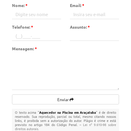
Nome:
*
Email:
*
Telefone:
*
Assunto:
*
Mensagem:
*
Enviar
O texto acima "
Aquecedor na Piscina em Araçatuba
" é de direito
reservado. Sua reprodução, parcial ou total, mesmo citando nossos
links, é proibida sem a autorização do autor. Plágio é crime e está
previsto no artigo 184 do Código Penal. –
Lei n° 9.610-98 sobre
direitos autorais
.