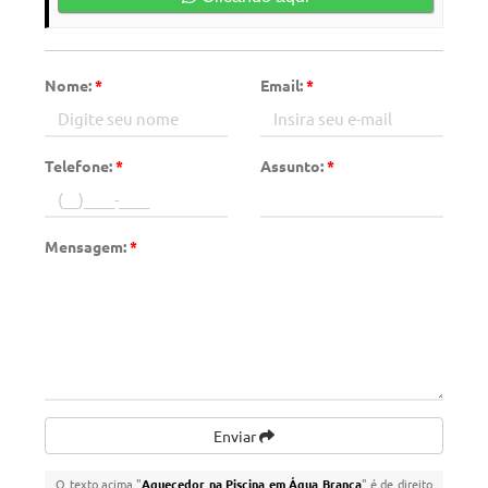
Nome:
*
Email:
*
Telefone:
*
Assunto:
*
Mensagem:
*
Enviar
O texto acima "
Aquecedor na Piscina em Água Branca
" é de direito