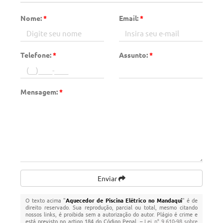
Nome:
*
Email:
*
Telefone:
*
Assunto:
*
Mensagem:
*
Enviar
O texto acima "
Aquecedor de Piscina Elétrico no Mandaqui
" é de
direito reservado. Sua reprodução, parcial ou total, mesmo citando
nossos links, é proibida sem a autorização do autor. Plágio é crime e
está previsto no artigo 184 do Código Penal. –
Lei n° 9.610-98 sobre