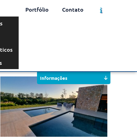
Portfólio
Contato
s
ticos
Solicite um Orçamento
Chame no WhatsApp
s
Informações