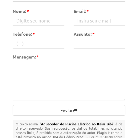
Nome:
*
Email:
*
Telefone:
*
Assunto:
*
Mensagem:
*
Enviar
O texto acima "
Aquecedor de Piscina Elétrico no Itaim Bibi
" é de
direito reservado. Sua reprodução, parcial ou total, mesmo citando
nossos links, é proibida sem a autorização do autor. Plágio é crime e
está previsto no artigo 184 do Código Penal. –
Lei n° 9.610-98 sobre