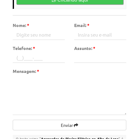
Nome:
*
Email:
*
Telefone:
*
Assunto:
*
Mensagem:
*
Enviar
O texto acima "
Aquecedor de Piscina Elétrico no Alto da Lapa
" é