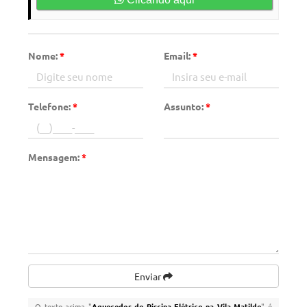
Nome:
*
Email:
*
Telefone:
*
Assunto:
*
Mensagem:
*
Enviar
O texto acima "
Aquecedor de Piscina Elétrico na Vila Matilde
" é