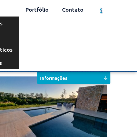
Portfólio
Contato
s
ticos
Solicite um Orçamento
Chame no WhatsApp
s
Informações