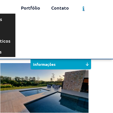
Portfólio
Contato
s
ticos
Solicite um Orçamento
Chame no WhatsApp
s
Informações