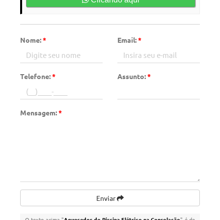
Nome:
*
Email:
*
Telefone:
*
Assunto:
*
Mensagem:
*
Enviar
O texto acima "
Aquecedor de Piscina Elétrico na Consolação
" é de