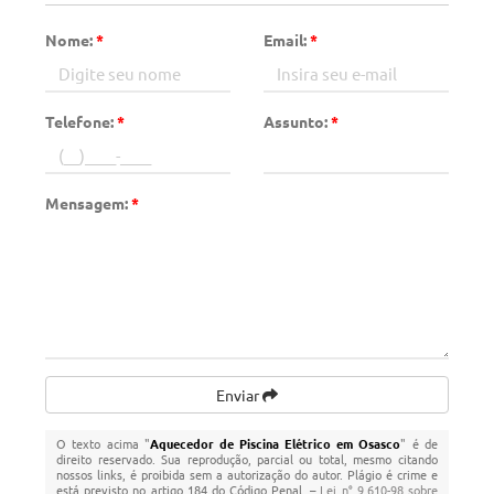
Nome:
*
Email:
*
Telefone:
*
Assunto:
*
Mensagem:
*
Enviar
O texto acima "
Aquecedor de Piscina Elétrico em Osasco
" é de
direito reservado. Sua reprodução, parcial ou total, mesmo citando
nossos links, é proibida sem a autorização do autor. Plágio é crime e
está previsto no artigo 184 do Código Penal. –
Lei n° 9.610-98 sobre