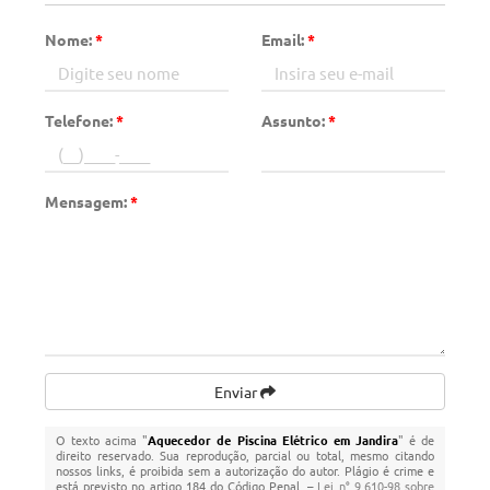
Nome:
*
Email:
*
Telefone:
*
Assunto:
*
Mensagem:
*
Enviar
O texto acima "
Aquecedor de Piscina Elétrico em Jandira
" é de
direito reservado. Sua reprodução, parcial ou total, mesmo citando
nossos links, é proibida sem a autorização do autor. Plágio é crime e
está previsto no artigo 184 do Código Penal. –
Lei n° 9.610-98 sobre