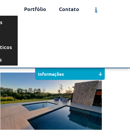
Portfólio
Contato
s
ticos
Solicite um Orçamento
Chame no WhatsApp
s
Informações