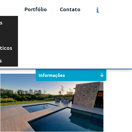
Portfólio
Contato
s
ticos
Solicite um Orçamento
Chame no WhatsApp
s
Informações