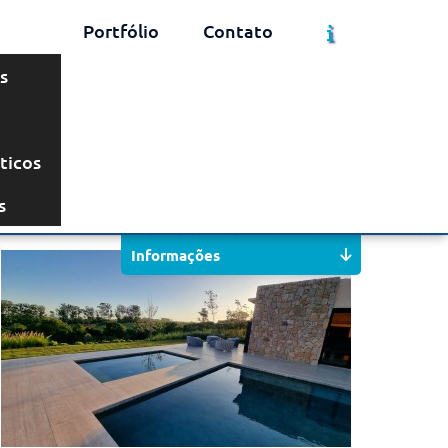
Portfólio
Contato
s
ticos
Solicite um Orçamento
Chame no WhatsApp
s
Informações