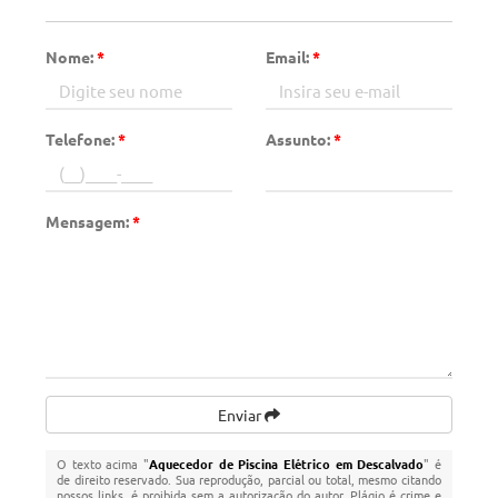
Nome:
*
Email:
*
Telefone:
*
Assunto:
*
Mensagem:
*
Enviar
O texto acima "
Aquecedor de Piscina Elétrico em Descalvado
" é
de direito reservado. Sua reprodução, parcial ou total, mesmo citando
nossos links, é proibida sem a autorização do autor. Plágio é crime e