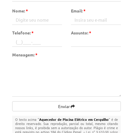
Nome:
*
Email:
*
Telefone:
*
Assunto:
*
Mensagem:
*
Enviar
O texto acima "
Aquecedor de Piscina Elétrico em Cerquilho
" é de
direito reservado. Sua reprodução, parcial ou total, mesmo citando
nossos links, é proibida sem a autorização do autor. Plágio é crime e
está previsto no artigo 184 do Código Penal. –
Lei n° 9.610-98 sobre