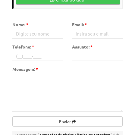
Nome:
*
Email:
*
Telefone:
*
Assunto:
*
Mensagem:
*
Enviar
O texto acima "
Aquecedor de Piscina Elétrico em Catanduva
" é de