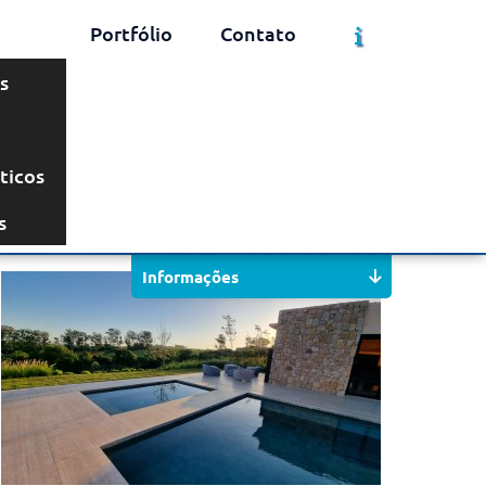
Portfólio
Contato
s
ticos
Solicite um Orçamento
Chame no WhatsApp
s
Informações