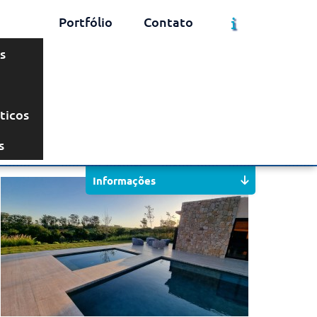
Portfólio
Contato
s
ticos
Solicite um Orçamento
Chame no WhatsApp
s
Informações