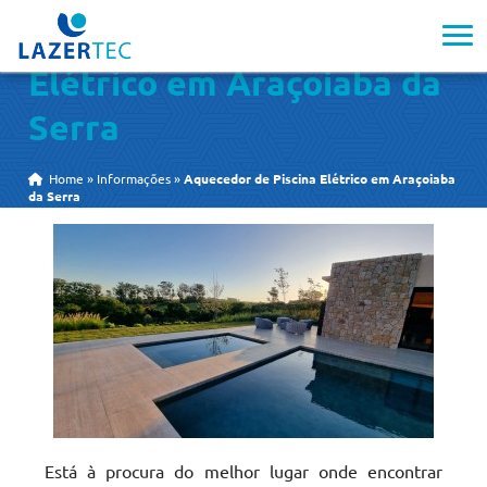
Aquecedor de Piscina
Elétrico em Araçoiaba da
Serra
Home
»
Informações
»
Aquecedor de Piscina Elétrico em Araçoiaba
da Serra
Está à procura do melhor lugar onde encontrar