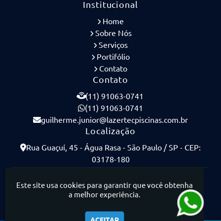
Institucional
Home
Sobre Nós
Serviços
Portifólio
Contato
Contato
(11) 91063-0741
(11) 91063-0741
guilherme.junior@lazertecpiscinas.com.br
Localização
Rua Guaçuí, 45 - Água Rasa - São Paulo / SP - CEP:
03178-180
Lazertec Piscinas - Piscinas de Concreto Armado
Este site usa cookies para garantir que você obtenha
a melhor experiência.
ACEITAR