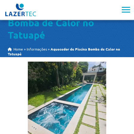
Aquecedor de Piscina
Bomba de Calor no
Tatuapé
Home
»
Informações
»
Aquecedor de Piscina Bomba de Calor no
Tatuapé