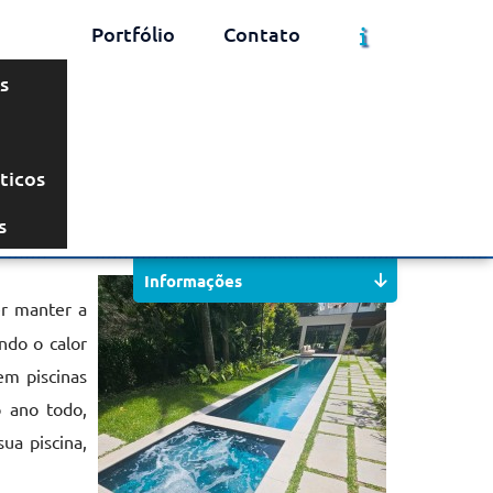
Portfólio
Contato
s
ticos
Solicite um Orçamento
Chame no WhatsApp
s
Informações
r manter a
ndo o calor
em piscinas
o ano todo,
ua piscina,