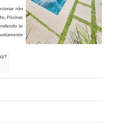
rcionar não
o, Piscinas
tendendo às
 juntamente
uiz?