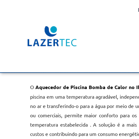
Aquecedor de Piscina B
no Ibirapuera
Home
»
Informações
»
Aquecedor de Piscina Bomba de Calor n
O
Aquecedor de Piscina Bomba de Calor no I
piscina em uma temperatura agradável, independ
no ar e transferindo-o para a água por meio de um
ou comerciais, permite maior conforto para os 
temperatura estabelecida . A solução é a mais
custos e contribuindo para um consumo energétic