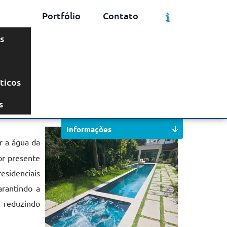
Portfólio
Contato
s
ticos
Solicite um Orçamento
Chame no WhatsApp
s
Informações
 a água da
or presente
residenciais
arantindo a
, reduzindo