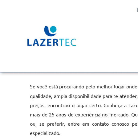
Aquecedor de Piscina B
no Butantã
Home
»
Informações
»
Aquecedor de Piscina Bomba de Calor 
Se você está procurando pelo melhor lugar ond
qualidade, ampla disponibilidade para te atende
preços, encontrou o lugar certo. Conheça a Laz
mais de 25 anos de experiência no mercado. Qu
ou, se preferir, entre em contato conosco p
especializado.