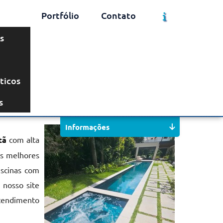
Portfólio
Contato
s
ticos
Solicite um Orçamento
Chame no WhatsApp
s
Informações
tã
com alta
os melhores
iscinas com
 nosso site
tendimento