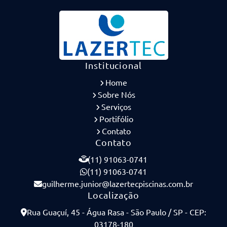
Institucional
Home
Sobre Nós
Serviços
Portifólio
Contato
Contato
(11) 91063-0741
(11) 91063-0741
guilherme.junior@lazertecpiscinas.com.br
Localização
Rua Guaçuí, 45 - Água Rasa - São Paulo / SP - CEP:
03178-180