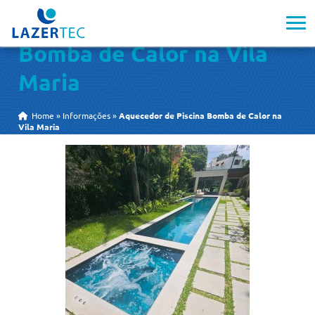
Aquecedor de Piscina
Bomba de Calor na Vila
Maria
Home
»
Informações
»
Aquecedor de Piscina Bomba de Calor na
Vila Maria