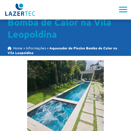
Aquecedor de Piscina
Bomba de Calor na Vila
Leopoldina
Home
»
Informações
»
Aquecedor de Piscina Bomba de Calor na
Vila Leopoldina