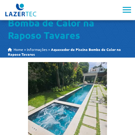
Aquecedor de Piscina
Bomba de Calor na
Raposo Tavares
Home
»
Informações
»
Aquecedor de Piscina Bomba de Calor na
Raposo Tavares