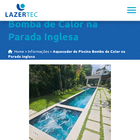
Aquecedor de Piscina
Bomba de Calor na
Parada Inglesa
Home
»
Informações
»
Aquecedor de Piscina Bomba de Calor na
Parada Inglesa