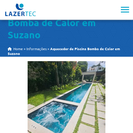
Aquecedor de Piscina
Bomba de Calor em
Suzano
Home
»
Informações
»
Aquecedor de Piscina Bomba de Calor em
Suzano