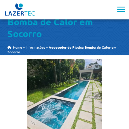
Aquecedor de Piscina
Bomba de Calor em
Socorro
Home
»
Informações
»
Aquecedor de Piscina Bomba de Calor em
Socorro