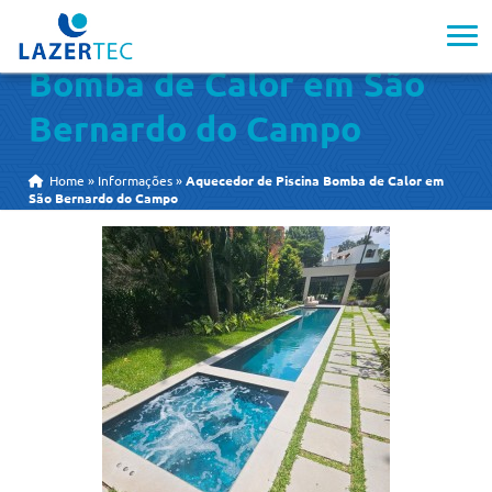
Aquecedor de Piscina
Bomba de Calor em São
Bernardo do Campo
Home
»
Informações
»
Aquecedor de Piscina Bomba de Calor em
São Bernardo do Campo