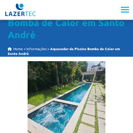
Aquecedor de Piscina
Bomba de Calor em Santo
André
Home
»
Informações
»
Aquecedor de Piscina Bomba de Calor em
Santo André