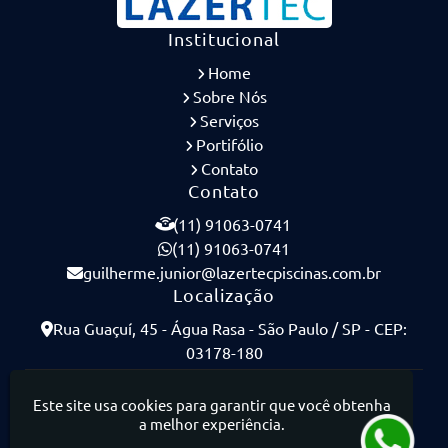
Institucional
Home
Sobre Nós
Serviços
Portifólio
Contato
Contato
(11) 91063-0741
(11) 91063-0741
guilherme.junior@lazertecpiscinas.com.br
Localização
Rua Guaçuí, 45 - Água Rasa - São Paulo / SP - CEP:
03178-180
Lazertec Piscinas - Piscinas de Concreto Armado
Este site usa cookies para garantir que você obtenha
a melhor experiência.