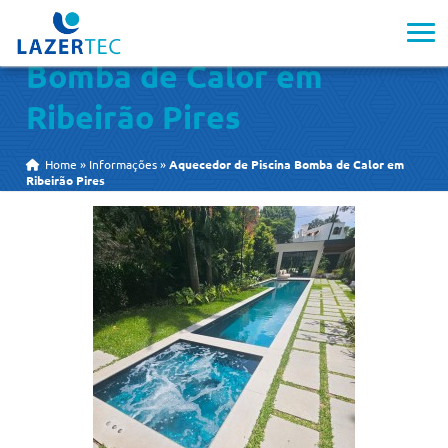
Aquecedor de Piscina
Bomba de Calor em
Ribeirão Pires
Home
»
Informações
»
Aquecedor de Piscina Bomba de Calor em
Ribeirão Pires