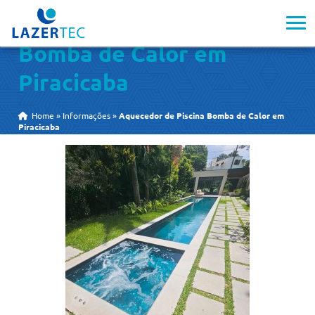
Aquecedor de Piscina
Bomba de Calor em
Piracicaba
Home
»
Informações
»
Aquecedor de Piscina Bomba de Calor em
Piracicaba