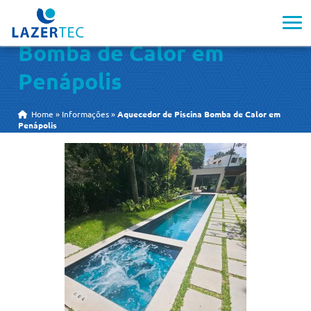
Aquecedor de Piscina
Bomba de Calor em
Penápolis
Home
»
Informações
»
Aquecedor de Piscina Bomba de Calor em
Penápolis