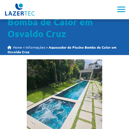
Aquecedor de Piscina
Bomba de Calor em
Osvaldo Cruz
Home
»
Informações
»
Aquecedor de Piscina Bomba de Calor em
Osvaldo Cruz