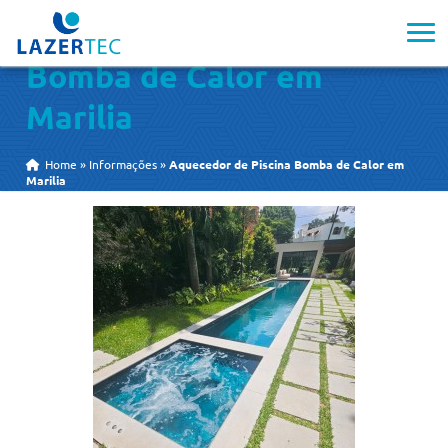
Aquecedor de Piscina
Bomba de Calor em
Marilia
Home
»
Informações
»
Aquecedor de Piscina Bomba de Calor em
Marilia