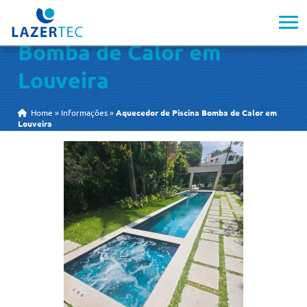
Aquecedor de Piscina
Bomba de Calor em
Louveira
Home
»
Informações
»
Aquecedor de Piscina Bomba de Calor em
Louveira